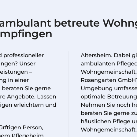
 ambulant betreute Woh
Empfingen
 professioneller
Altersheim. Dabei gi
ingen? Unser
ambulanten Pflegedi
leistungen –
Wohngemeinschaft. 
g in einer
Rosengarten GmbH? 
beraten Sie gerne
Umgebung umfassen
ere Angebote. Lassen
optimale Betreuung 
igen erleichtern und
Nehmen Sie noch heu
beraten Sie gerne z
häuslichen Pflege 
rftigen Person,
Wohngemeinschaft.
einem Pflegeheim.