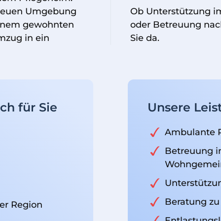
ig neuen Umgebung
Ob Unterstützung im
seinem gewohnten
oder Betreuung nach
mzug in ein
Sie da.
ch für Sie
Unsere Leis
Ambulante P
Betreuung i
Wohngemein
Unterstützu
Beratung zu
er Region
Entlastungs