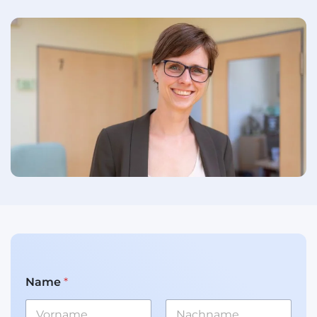
Name
*