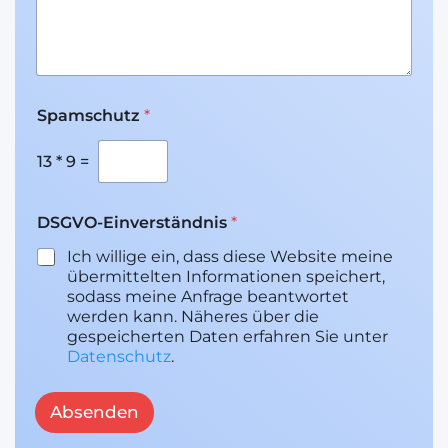
c
h
l
a
d
*
e
Spamschutz
*
B
n
e
t
13
*
9
=
r
e
f
DSGVO-Einverständnis
*
f
h
Ich willige ein, dass diese Website meine
o
übermittelten Informationen speichert,
c
sodass meine Anfrage beantwortet
h
werden kann. Näheres über die
l
gespeicherten Daten erfahren Sie unter
a
Datenschutz
.
d
e
n
Absenden